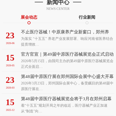
新闻中心
NEWS CENTER
展会动态
行业新闻
不止医疗器械！中原康养产业新窗口，郑州养
23
为落实 “十五五” 养老产业发展部署、响应河南省医养结合
老、辅具及康复医疗展览会前瞻
2026-06
提质增效…
官方官宣｜第49届中原医疗器械展览会正式启动
15
2026年5月15日，由我司主办的第49届中原医疗器械展览会
招展！9月聚力郑州赋能中部医疗发展
2026-05
正式全面启…
第48届中原医疗展在郑州国际会展中心盛大开幕
23
2026年3月23日，郑州国际会展中心，备受瞩目的第48届中
2026-03
原医疗展在…
第48届中原医疗器械展览会将于3月在郑州启幕
15
着“十五五”规划开局之年的临近，医疗器械产业正加速
以智能变革之姿诚邀全球客商共襄盛举
2025-12
从“制造”向…